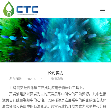
公司实力
发布日期：
2020-01-15
浏览次数：
1. 骋润突破性涂层工艺成功应用于页岩油工具上。
页岩油是指以页岩为主的页岩层系中所含的石油资源。其中包括
泥页岩孔隙和裂缝中的石油，也包括泥页岩层系中的致密
碳酸岩
或碎
屑岩邻层和夹层中的
石油资源
。通常有效的开发方式为水平井和分段