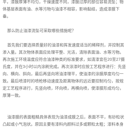
平，漆膜厚薄不均匀，干燥速度不同，漆膜过厚的部位容易流坠；物
体基层表面有油、水等污物与油漆不相容，影响黏结，造成漆膜下
垂。
那么防止油漆流坠可采取哪些措施呢？
首先我们要选择质量好的油漆和挥发速度适当的稀释剂，并控制其
渗入量。其次物体表面应处理平整、光洁，清除表面油、水等污物。
再次施工环境温度应符合油漆种类的标准要求，如清漆宜在20至27摄
氏度，并在3小时以内涂刷完成。再次涂漆时应按工艺程序进行：先竖
向、横向、斜向，最后再竖向将油漆理平，使油漆的涂膜厚度均匀一
致。最后喷漆时的喷枪移动速度及距离物体的远近要控制均匀，按规
定工艺程序进行，先竖向喷，环向喷，再横向喷，使漆膜形成均匀，
厚薄一致。
油漆膜的表面粗糙具体表现为油漆成膜之后，表面不平，有砂粒状
凸起或小气泡状。原因主要有漆料内颜料过多或颗粒太粗；漆料本身