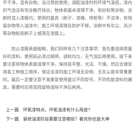
不干净，混有杂物，没过筛就使用；调配油漆时的环境气温低，漆内
的气泡没有完全散开排出；物体表面未清理干净，有砂粒等杂物，涂
刷时混入漆膜内；使用的盛具（刷子、漆桶、喷枪等）不洁净，有残
留杂物带入油漆中；施工环境清理及防护不够，涂刷中有灰尘、风沙
等杂物粘到刷子上或落在漆膜上。
防止漆膜表面粗糙，我们同样有几个注意事项：首先要选择质量
好的漆料，使用前必须过细筛，调和均匀，无气泡后再使用。接下来
要注意将物体表面清理干净，保持其平整、光洁、干燥。然后合理安
排各工种施工顺序，保证涂漆的施工环境无杂物、无灰尘是非常重要
的。最后一定要注意不准重复使用盛过不同型号、不同性能漆料的器
具，需要时应将其残留物清除干净后再用。
上一篇:
环氧漆特点，环氧油漆有什么用途?
下一篇:
装修油漆阶段需要注意哪些？看完你也是大神